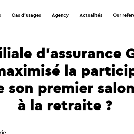
s
Cas d’usages
Agency
Actualités
Our refe
iliale d'assurance
 maximisé la partici
de son premier salon
à la retraite ?
Vie