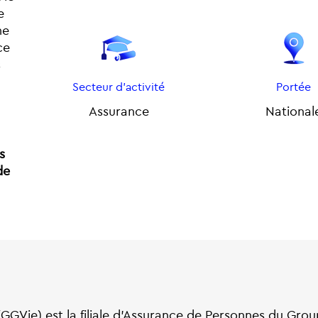
e
ne
ce
s
Secteur d'activité
Portée
Assurance
National
s
de
GVie) est la filiale d’Assurance de Personnes du Gr