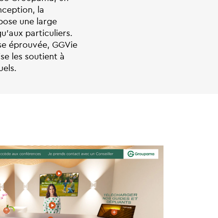
ception, la
opose une large
u’aux particuliers.
ise éprouvée, GGVie
se les soutient à
uels.