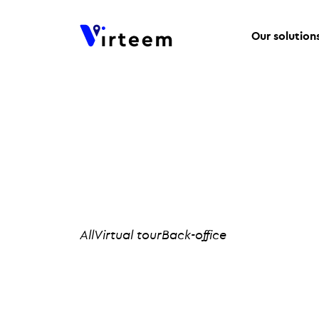
Our solution
All
Virtual tour
Back-office