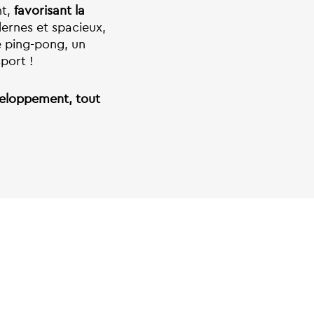
nt,
favorisant la
rnes et spacieux,
e ping-pong, un
port !
éveloppement, tout