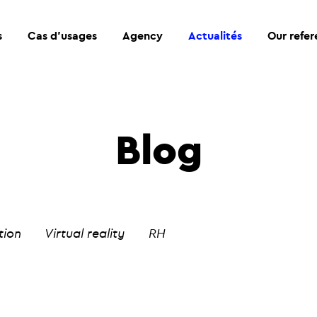
s
Cas d’usages
Agency
Actualités
Our refe
Blog
tion
Virtual reality
RH