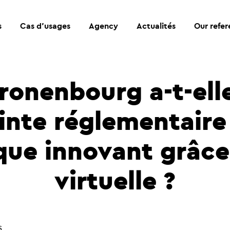
s
Cas d’usages
Agency
Actualités
Our refe
onenbourg a-t-elle
inte réglementaire 
ue innovant grâce à
virtuelle ?
s