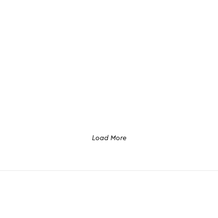
Load More
M
o