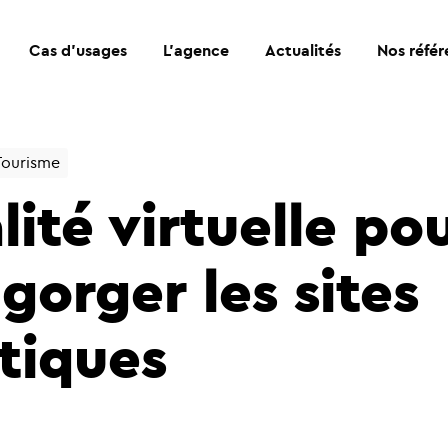
Cas d’usages
L’agence
Actualités
Nos référ
Tourisme
lité virtuelle po
gorger les sites
stiques