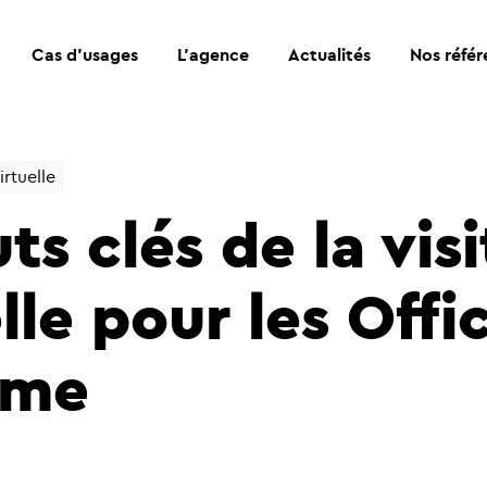
Cas d’usages
L’agence
Actualités
Nos référ
irtuelle
ts clés de la visi
lle pour les Offi
sme