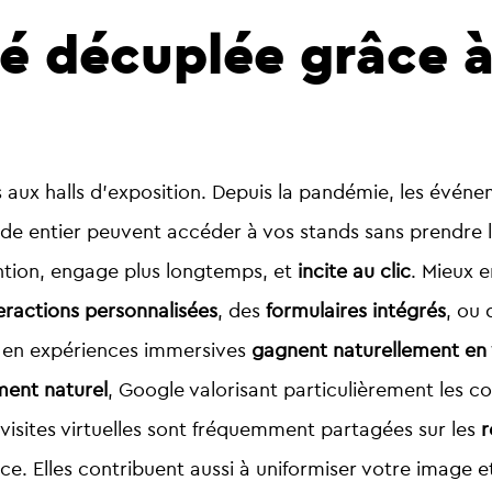
té décuplée grâce à 
us aux halls d’exposition. Depuis la pandémie, les évé
nde entier peuvent accéder à vos stands sans prendre l’a
tention, engage plus longtemps, et
incite au clic
. Mieux 
eractions personnalisées
, des
formulaires intégrés
, ou
es en expériences immersives
gagnent naturellement en vi
ent naturel
, Google valorisant particulièrement les co
s visites virtuelles sont fréquemment partagées sur les
r
nce. Elles contribuent aussi à uniformiser votre image 