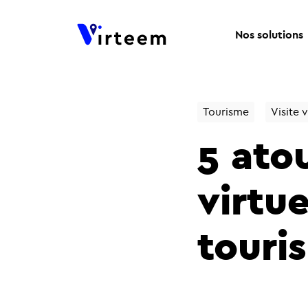
Nos solutions
Tourisme
Visite v
5 atou
virtue
touri