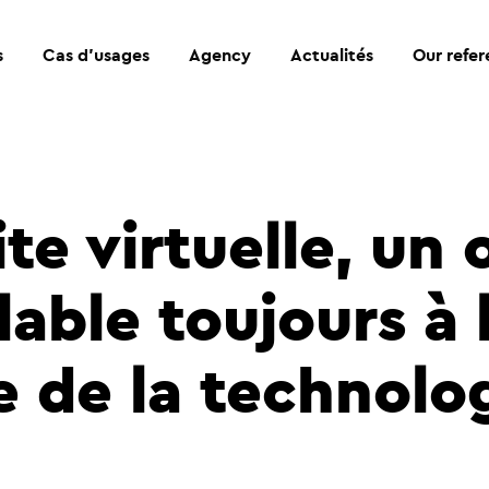
s
Cas d’usages
Agency
Actualités
Our refe
ite virtuelle, un 
able toujours à 
e de la technolo