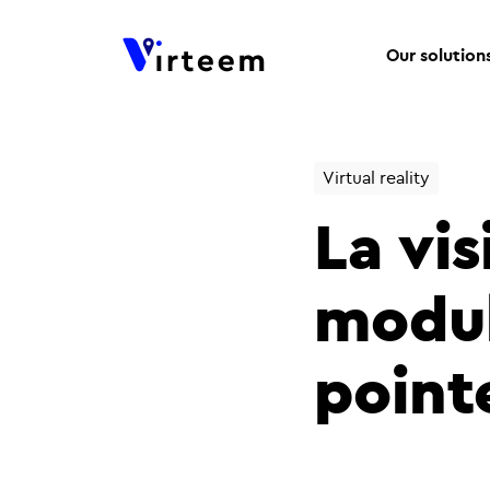
Our solution
Virtual reality
La vis
modul
point