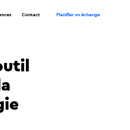
rences
Contact
Planifier un échange
outil
la
gie