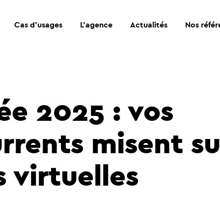
Cas d’usages
L’agence
Actualités
Nos référ
ée 2025 : vos
rrents misent su
s virtuelles