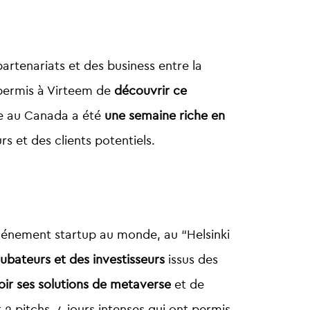
rtenariats et des business entre la
permis à Virteem de
découvrir ce
e au Canada a été
une semaine riche en
s et des clients potentiels.
événement startup au monde, au “Helsinki
ubateurs et des investisseurs
issus des
ir ses solutions de metaverse
et de
t 2 pitchs. 4 jours intenses qui ont permis