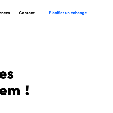
ences
Contact
Planifier un échange
es
eem !