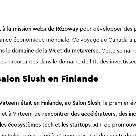
it à la mission web3 de Rézoway
pour développer des pa
ssance économique mondiale. Ce voyage au Canada a 
ns le domaine de la VR et du metaverse.
Cette semain
es importantes dans le domaine de l’IT, des investisseur
salon Slush en Finlande
Virteem était en Finlande, au Salon Slush
, le premier 
met à Virteem de
rencontrer des accélérateurs, des inc
les écosystèmes tech et les startups
. Afin de
promouvo
vin Soler, a participé à 19 meetings, 4 slide events don