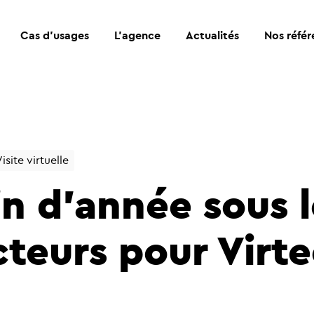
Cas d’usages
L’agence
Actualités
Nos référ
isite virtuelle
in d’année sous l
cteurs pour Virt