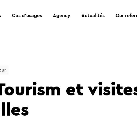
s
Cas d’usages
Agency
Actualités
Our refe
our
Tourism et visite
lles