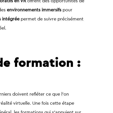
oratifs en VR
offrent des opportunités de
des
environnements immersifs
pour
 intégrée
permet de suivre précisément
el.
de formation :
rniers doivent refléter ce que l’on
alité virtuelle. Une fois cette étape
énéral, les formations qui s’appuient sur