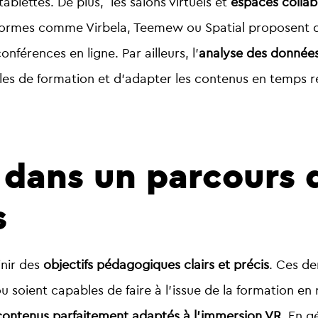
ablettes. De plus, les salons virtuels et
espaces collab
teformes comme Virbela, Teemew ou Spatial
proposent 
nférences en ligne. Par ailleurs, l’
analyse des données
les de formation et d’adapter les contenus en temps ré
 dans un parcours 
s
inir des
objectifs pédagogiques clairs et précis
. Ces de
soient capables de faire à l’issue de la formation en ré
ontenus parfaitement adaptés à l’immersion VR
. En g