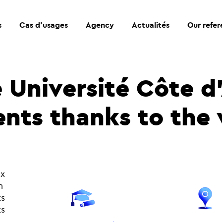
s
Cas d’usages
Agency
Actualités
Our refe
 Université Côte d'
nts thanks to the v
ux
n
ts
ts