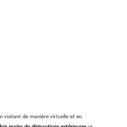
En visitant de manière virtuelle et en
fois moins de distractions extérieures
et