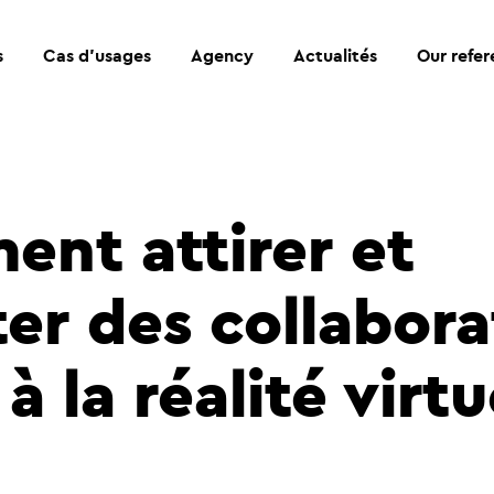
s
Cas d’usages
Agency
Actualités
Our refe
nt attirer et
ter des collabora
à la réalité virtu