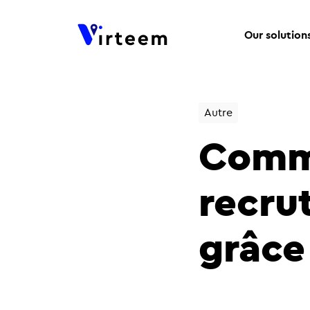
Our solution
Autre
Comme
recru
grâce 