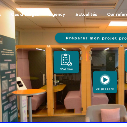
s
Cas d’usages
Agency
Actualités
Our refe