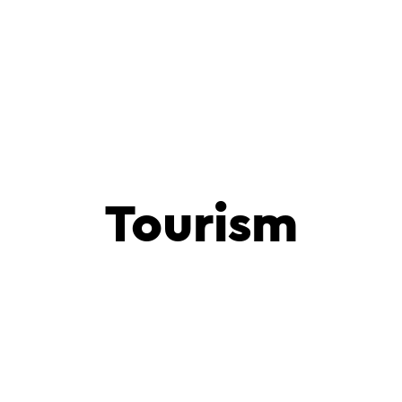
s
Cas d’usages
Agency
Actualités
Our refe
Tourism