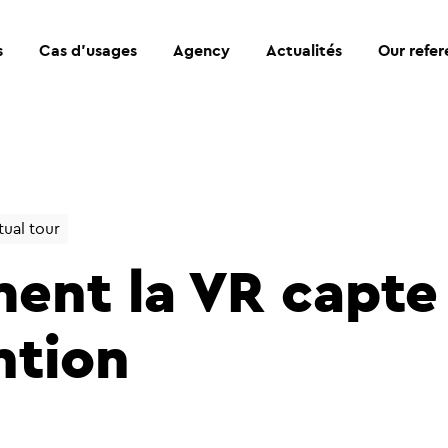
s
Cas d’usages
Agency
Actualités
Our refe
tual tour
nt la VR capte
ntion