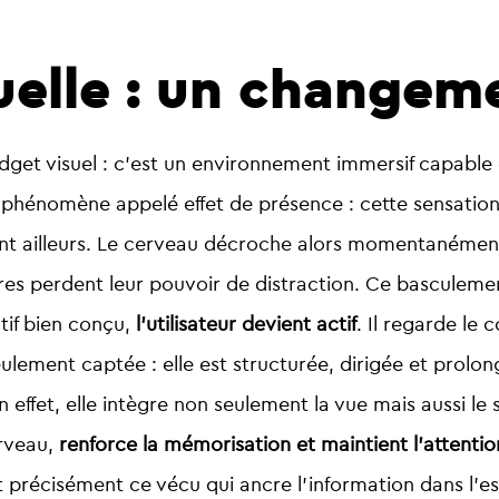
tuelle : un changem
gadget visuel : c’est un environnement immersif capabl
 un phénomène appelé
effet de présence
: cette sensation
ailleurs. Le cerveau décroche alors momentanément du
ures perdent leur pouvoir de distraction.
Ce basculement
tif bien conçu,
l’utilisateur devient actif
. Il regarde le 
eulement captée : elle est structurée, dirigée et prolo
En effet, elle intègre non seulement la vue mais aussi l
erveau,
renforce la mémorisation et maintient l’attentio
t précisément ce vécu qui ancre l’information dans l’espr