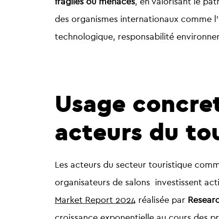
fragiles ou menacés
, en valorisant le pa
des organismes internationaux comme
l’
technologique, responsabilité environnem
Usage concret 
acteurs du to
Les acteurs du secteur touristique comme
organisateurs de salons investissent act
Market Report 2024
réalisée par
Researc
croissance exponentielle au cours des p