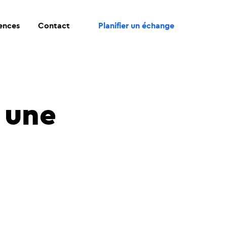
rences
Contact
Planifier un échange
s une