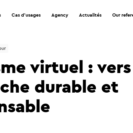
s
Cas d’usages
Agency
Actualités
Our refe
our
me virtuel : ver
che durable et
nsable