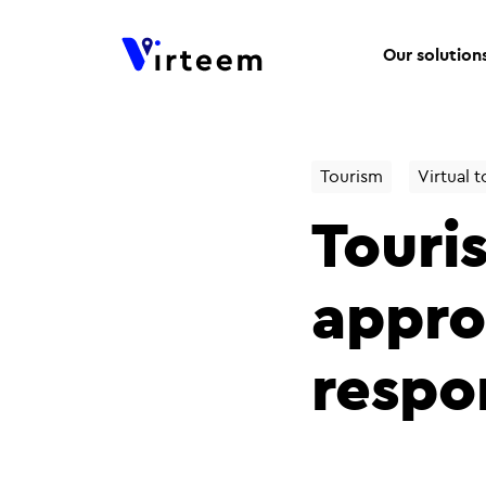
Our solution
Tourism
Virtual t
Touris
appro
respo