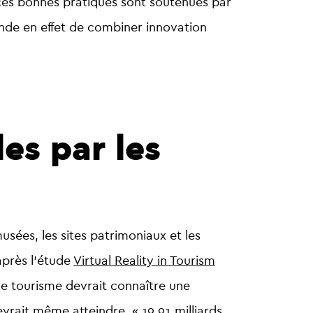
, ces bonnes pratiques sont soutenues par
e en effet de combiner
innovation
es par les
sées, les sites patrimoniaux et les
après l’étude
Virtual Reality in Tourism
 le tourisme devrait connaître une
 devrait même atteindre
«
19,91 milliards