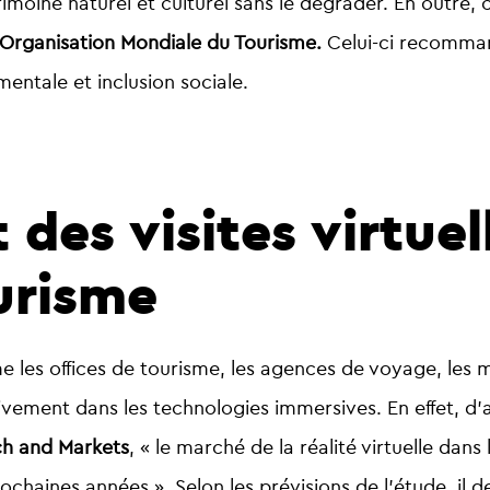
trimoine naturel et culturel sans le dégrader. En outre
Organisation Mondiale du Tourisme.
Celui-ci
recommand
entale et inclusion sociale.
des visites virtuell
urisme
 les offices de tourisme, les agences de voyage, les mu
ivement dans les technologies immersives. En effet, d’
h and Markets
,
« l
e marché de la réalité virtuelle dans
rochaines années ».
Selon les prévisions de l’étude, il